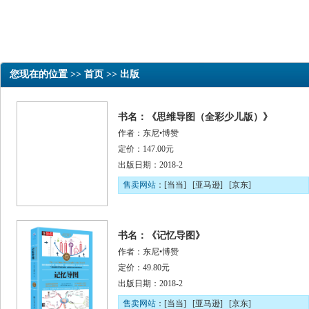
您现在的位置 >>
首页
>> 出版
书名：《思维导图（全彩少儿版）》
作者：东尼•博赞
定价：147.00元
出版日期：2018-2
售卖网站
：
[当当]
[亚马逊]
[京东]
书名：《记忆导图》
作者：东尼•博赞
定价：49.80元
出版日期：2018-2
售卖网站
：
[当当]
[亚马逊]
[京东]