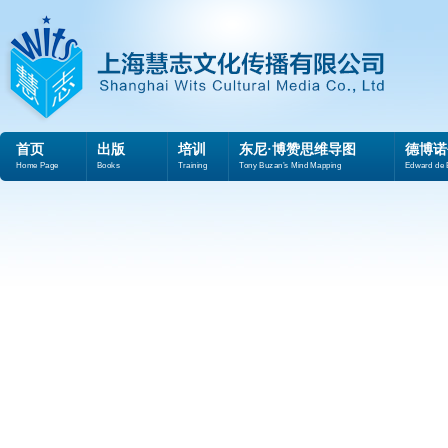
首页
出版
培训
东尼·博赞思维导图
德博诺
Home Page
Books
Training
Tony Buzan’s Mind Mapping
Edward de 