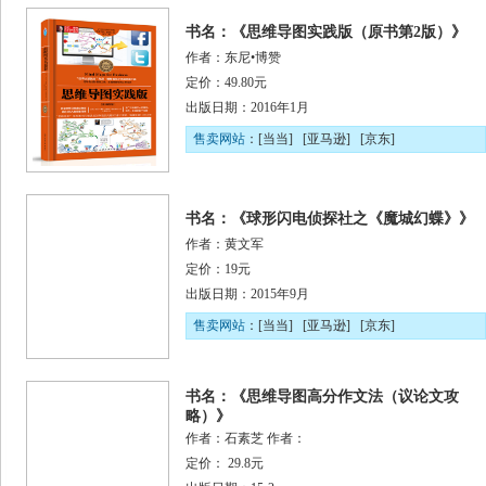
书名：《思维导图实践版（原书第2版）》
作者：东尼•博赞
定价：49.80元
出版日期：2016年1月
售卖网站
：
[当当]
[亚马逊]
[京东]
书名：《球形闪电侦探社之《魔城幻蝶》》
作者：黄文军
定价：19元
出版日期：2015年9月
售卖网站
：
[当当]
[亚马逊]
[京东]
书名：《思维导图高分作文法（议论文攻
略）》
作者：石素芝 作者：
定价： 29.8元